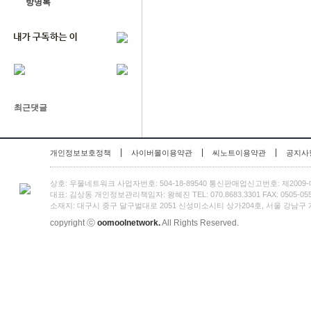
방명록
최근댓글
|
|
|
개인정보보호정책
사이버몰이용약관
씨노트이용약관
공지사
상호: 우물네트워크 사업자번호: 504-18-89540 통신판매업신고번호: 제2009
대표: 김상동 개인정보관리책임자: 왕혜진 TEL: 070.8683.3301 FAX: 0505-055-3301
소재지: 대구시 중구 달구벌대로 2051 신성미소시티 상가204호, 서울 강남구 개포
copyright ⓒ
oomoolnetwork.
All Rights Reserved.