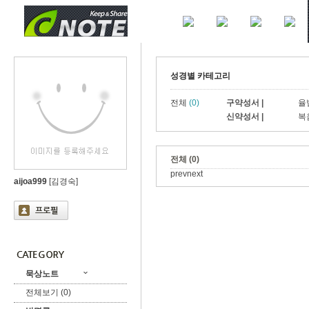
성경별 카테고리
전체
(0)
구약성서 |
율
신약성서 |
복
전체 (0)
prev
next
aijoa999
[김경숙]
묵상노트
전체보기 (0)