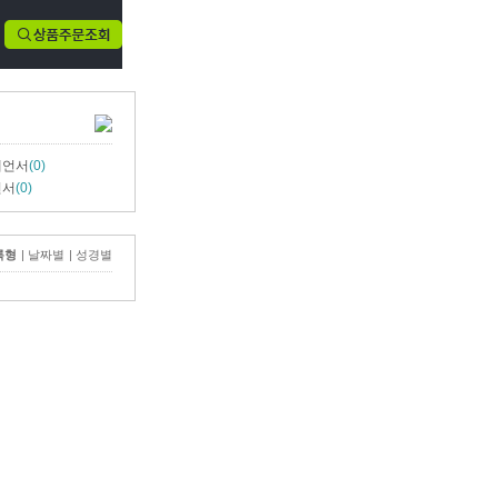
예언서
(0)
언서
(0)
록형
|
날짜별
|
성경별