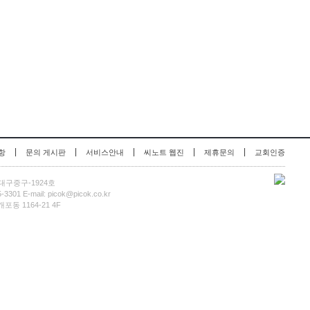
|
|
|
|
|
항
문의 게시판
서비스안내
씨노트 웹진
제휴문의
교회인증
-대구중구-1924호
 E-mail: picok@picok.co.kr
동 1164-21 4F