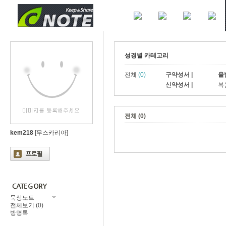
성경별 카테고리
전체
(0)
구약성서 |
율
신약성서 |
복
전체 (0)
kem218
[무스카리아]
묵상노트
전체보기 (0)
방명록