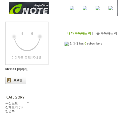
내가 구독하는 이
|
나를 구독하는 이
희야야 has
0
subscribers
kh3041
[희야야]
묵상노트
전체보기 (0)
방명록