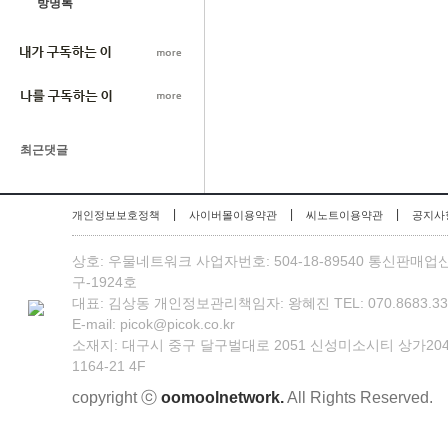
방명록
최근댓글
|
|
|
개인정보보호정책
사이버몰이용약관
씨노트이용약관
공지사
상호: 우물네트워크 사업자번호: 504-18-89540 통신판매업
구-1924호
대표: 김상동 개인정보관리책임자: 왕혜진 TEL: 070.8683.3301 
E-mail: picok@picok.co.kr
소재지: 대구시 중구 달구벌대로 2051 신성미소시티 상가20
1164-21 4F
copyright ⓒ
oomoolnetwork.
All Rights Reserved.