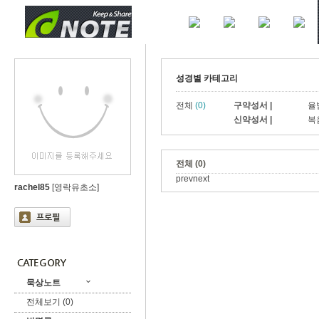
성경별 카테고리
전체
(0)
구약성서 |
율
신약성서 |
복
전체 (0)
prev
next
rachel85
[영락유초소]
묵상노트
전체보기 (0)