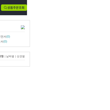
예언서
(0)
언서
(0)
록형
|
날짜별
|
성경별