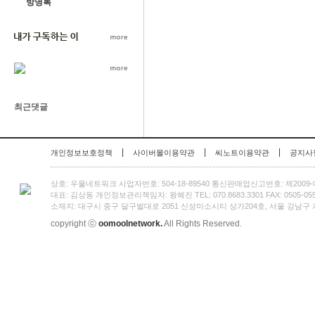
방명록
최근댓글
|
|
|
개인정보보호정책
사이버몰이용약관
씨노트이용약관
공지사
상호: 우물네트워크 사업자번호: 504-18-89540 통신판매업신고번호: 제2009
대표: 김상동 개인정보관리책임자: 왕혜진 TEL: 070.8683.3301 FAX: 0505-055-3301
소재지: 대구시 중구 달구벌대로 2051 신성미소시티 상가204호, 서울 강남구 개포
copyright ⓒ
oomoolnetwork.
All Rights Reserved.