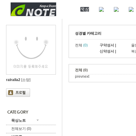
성경별 카테고리
전체
(0)
구약성서 |
율
신약성서 |
복
전체 (0)
prev
next
ralralla2
[소망]
묵상노트
전체보기 (0)