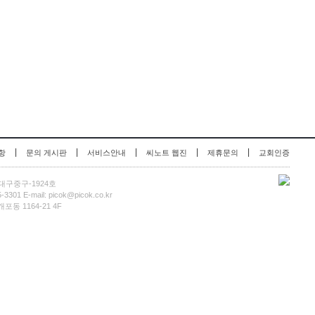
|
|
|
|
|
항
문의 게시판
서비스안내
씨노트 웹진
제휴문의
교회인증
-대구중구-1924호
 E-mail: picok@picok.co.kr
동 1164-21 4F