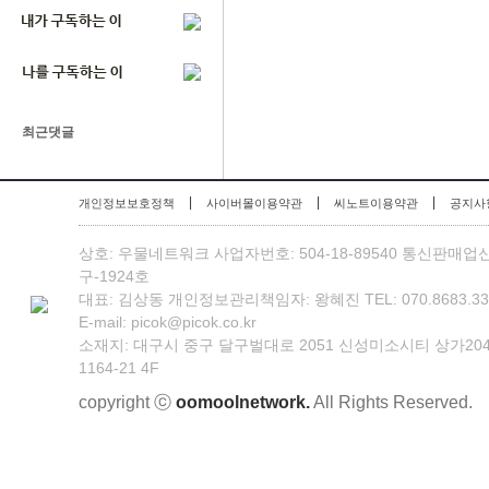
최근댓글
|
|
|
개인정보보호정책
사이버몰이용약관
씨노트이용약관
공지사
상호: 우물네트워크 사업자번호: 504-18-89540 통신판매업
구-1924호
대표: 김상동 개인정보관리책임자: 왕혜진 TEL: 070.8683.3301 
E-mail: picok@picok.co.kr
소재지: 대구시 중구 달구벌대로 2051 신성미소시티 상가20
1164-21 4F
copyright ⓒ
oomoolnetwork.
All Rights Reserved.