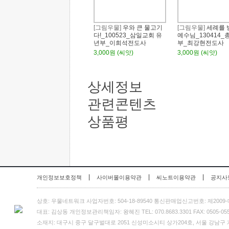
[그림우물]
우와 큰 물고기
[그림우물]
세례를 
다!_100523_삼일교회 유
예수님_130414
년부_이희석전도사
부_최강현전도사
3,000원 (씨앗)
3,000원 (씨앗)
상세정보
관련콘텐츠
상품평
|
|
|
개인정보보호정책
사이버몰이용약관
씨노트이용약관
공지사
상호: 우물네트워크 사업자번호: 504-18-89540 통신판매업신고번호: 제2009
대표: 김상동 개인정보관리책임자: 왕혜진 TEL: 070.8683.3301 FAX: 0505-055-3301
소재지: 대구시 중구 달구벌대로 2051 신성미소시티 상가204호, 서울 강남구 개포