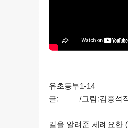
유초등부1-14
글: /그림:김종석작가
길을 알려준 세례요한 (0